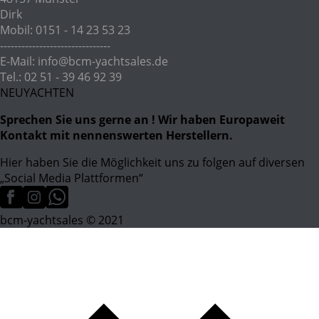
Dirk
Mobil: 0151 - 14 23 53 23
-------------------------------
E-Mail: info@bcm-yachtsales.de
Tel.: 02 51 - 39 46 92 39
NEUYACHTEN
Sprechen Sie uns gerne an ! Wir haben Europaweit
Kontakt mit nennenswerten Herstellern.
Hier haben Sie die Möglichkeit uns zu folgen auf diversen
„Social Media Plattformen“
bcm-yachtsales © 2021