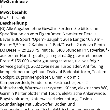
MwSt inklusiv
1
MwSt bezahlt
MwSt. bezahlt
Beschreibung
(G) Alle Angaben ohne Gewähr! Fordern Sie bitte eine
Spezifikation an vom Eigentümer. Newsletter Details:
Bavaria 36 Sport "Open"- Baujahr: 2016 Länge: 10,80 m -
Breite: 3,59 m - 2 Kabinen . 1 Bad/Dusche 2 x Volvo Penta
D3 Diesel - (2x 220 PS) mit ca. 1.480 Stunden Privatverkauf -
aus erster Hand - gepflegt - regelmäßig gewartet, neuer
Preis: € 159.000,-- sehr gut ausgestattet, u.a. wie folgt:
Service gepflegt, 2022 zwei neue Turbolader, Antifouling
komplett neu aufgebaut, Teak auf Badeplattform, Teak im
Cockpit, Bugsonnenpolster, Bimini-Top mit
Camperverdeck, Fender und Festmacher, zus. 2
Kühlschrank, Warmwassersystem, Küche, elektrisches WC,
Garmin Kartenplotter mit Touch, elektrische Ankerwinde,
Bugstrahlruder, Unterwasserbeleuchtung, Fusion
Soundanlage mit Subwoofer, Boden und
Treppenbeleuchtung, Tisch elektrisch, Hafenpersenning,