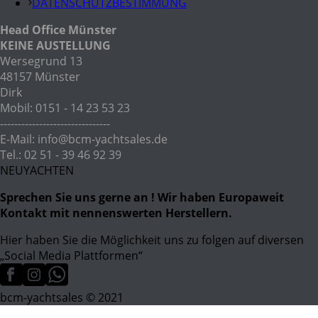
DATENSCHUTZBESTIMMUNG
Head Office Münster
KEINE AUSTELLUNG
Wersegrund 13
48157 Münster
Dirk
Mobil: 0151 - 14 23 53 23
-------------------------------
E-Mail: info@bcm-yachtsales.de
Tel.: 02 51 - 39 46 92 39
NEUYACHTEN
Sprechen Sie uns gerne an ! Wir haben Europaweit
Kontakt mit nennenswerten Herstellern.
Hier haben Sie die Möglichkeit uns zu folgen auf diversen
„Social Media Plattformen“
bcm-yachtsales © 2021