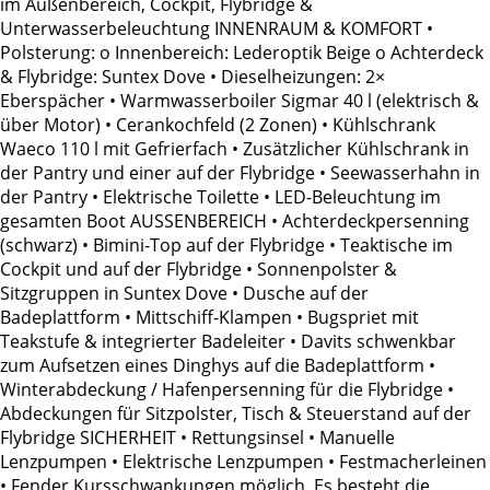
im Außenbereich, Cockpit, Flybridge &
Unterwasserbeleuchtung INNENRAUM & KOMFORT •
Polsterung: o Innenbereich: Lederoptik Beige o Achterdeck
& Flybridge: Suntex Dove • Dieselheizungen: 2×
Eberspächer • Warmwasserboiler Sigmar 40 l (elektrisch &
über Motor) • Cerankochfeld (2 Zonen) • Kühlschrank
Waeco 110 l mit Gefrierfach • Zusätzlicher Kühlschrank in
der Pantry und einer auf der Flybridge • Seewasserhahn in
der Pantry • Elektrische Toilette • LED-Beleuchtung im
gesamten Boot AUSSENBEREICH • Achterdeckpersenning
(schwarz) • Bimini-Top auf der Flybridge • Teaktische im
Cockpit und auf der Flybridge • Sonnenpolster &
Sitzgruppen in Suntex Dove • Dusche auf der
Badeplattform • Mittschiff-Klampen • Bugspriet mit
Teakstufe & integrierter Badeleiter • Davits schwenkbar
zum Aufsetzen eines Dinghys auf die Badeplattform •
Winterabdeckung / Hafenpersenning für die Flybridge •
Abdeckungen für Sitzpolster, Tisch & Steuerstand auf der
Flybridge SICHERHEIT • Rettungsinsel • Manuelle
Lenzpumpen • Elektrische Lenzpumpen • Festmacherleinen
• Fender Kursschwankungen möglich. Es besteht die