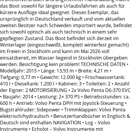
das Boot sowohl für längere Urlaubsfahrten als auch für
kürzere Ausflüge ideal geeignet. Dieses Exemplar, das
ursprünglich in Deutschland verkauft und vom aktuellen
zweiten Besitzer nach Schweden importiert wurde, befindet
sich sowohl optisch als auch technisch in einem sehr
gepflegten Zustand. Das Boot befindet sich derzeit im
Winterlager (eingeschweißt, komplett winterfest gemacht)
im Freien in Stockholm und kann im Mai 2026 voll
einsatzbereit, im Wasser liegend in Stockholm übergeben
werden. Besichtigung kein problem! TECHNISCHE DATEN •
Modelljahr: 2015 • Länge: 13,93 m • Breite: 4,21 m •
Tiefgang: 0,77 m • Gewicht: 12.000 kg • Frischwassertank:
410 l • Dieseltank: 1.200 l • Kabinen: 3 • Toiletten: 2 • Anzahl
der Eigner: 2 MOTORISIERUNG • 2x Volvo Penta D6-370 EVC
• Baujahr: 2014 • Leistung: 2× 370 PS • Betriebsstunden: ca.
600 h • Antrieb: Volvo Penta DPH mit Joystick-Steuerung •
Bugstrahlruder: Sidepower • Trimmklappen: Volvo Penta
elektrisch/hydraulisch • Benutzerhandbücher in Englisch &
Deutsch sind enthalten NAVIGATION • Log – Volvo
Instrumente • Echolot – Volvo Instrumente mit