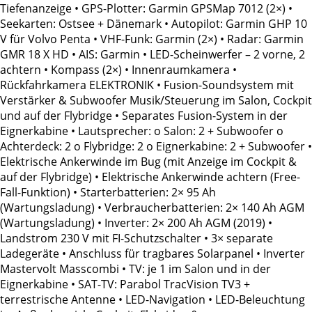
Tiefenanzeige • GPS-Plotter: Garmin GPSMap 7012 (2×) •
Seekarten: Ostsee + Dänemark • Autopilot: Garmin GHP 10
V für Volvo Penta • VHF-Funk: Garmin (2×) • Radar: Garmin
GMR 18 X HD • AIS: Garmin • LED-Scheinwerfer – 2 vorne, 2
achtern • Kompass (2×) • Innenraumkamera •
Rückfahrkamera ELEKTRONIK • Fusion-Soundsystem mit
Verstärker & Subwoofer Musik/Steuerung im Salon, Cockpit
und auf der Flybridge • Separates Fusion-System in der
Eignerkabine • Lautsprecher: o Salon: 2 + Subwoofer o
Achterdeck: 2 o Flybridge: 2 o Eignerkabine: 2 + Subwoofer •
Elektrische Ankerwinde im Bug (mit Anzeige im Cockpit &
auf der Flybridge) • Elektrische Ankerwinde achtern (Free-
Fall-Funktion) • Starterbatterien: 2× 95 Ah
(Wartungsladung) • Verbraucherbatterien: 2× 140 Ah AGM
(Wartungsladung) • Inverter: 2× 200 Ah AGM (2019) •
Landstrom 230 V mit FI-Schutzschalter • 3× separate
Ladegeräte • Anschluss für tragbares Solarpanel • Inverter
Mastervolt Masscombi • TV: je 1 im Salon und in der
Eignerkabine • SAT-TV: Parabol TracVision TV3 +
terrestrische Antenne • LED-Navigation • LED-Beleuchtung