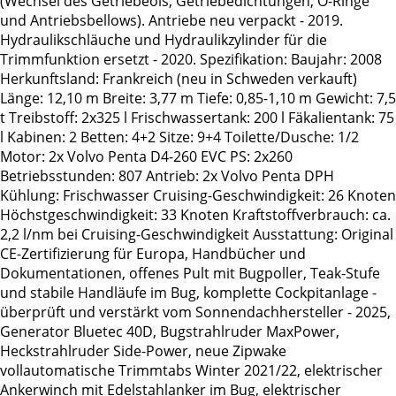
(Wechsel des Getriebeöls, Getriebedichtungen, O-Ringe
und Antriebsbellows). Antriebe neu verpackt - 2019.
Hydraulikschläuche und Hydraulikzylinder für die
Trimmfunktion ersetzt - 2020. Spezifikation: Baujahr: 2008
Herkunftsland: Frankreich (neu in Schweden verkauft)
Länge: 12,10 m Breite: 3,77 m Tiefe: 0,85-1,10 m Gewicht: 7,5
t Treibstoff: 2x325 l Frischwassertank: 200 l Fäkalientank: 75
l Kabinen: 2 Betten: 4+2 Sitze: 9+4 Toilette/Dusche: 1/2
Motor: 2x Volvo Penta D4-260 EVC PS: 2x260
Betriebsstunden: 807 Antrieb: 2x Volvo Penta DPH
Kühlung: Frischwasser Cruising-Geschwindigkeit: 26 Knoten
Höchstgeschwindigkeit: 33 Knoten Kraftstoffverbrauch: ca.
2,2 l/nm bei Cruising-Geschwindigkeit Ausstattung: Original
CE-Zertifizierung für Europa, Handbücher und
Dokumentationen, offenes Pult mit Bugpoller, Teak-Stufe
und stabile Handläufe im Bug, komplette Cockpitanlage -
überprüft und verstärkt vom Sonnendachhersteller - 2025,
Generator Bluetec 40D, Bugstrahlruder MaxPower,
Heckstrahlruder Side-Power, neue Zipwake
vollautomatische Trimmtabs Winter 2021/22, elektrischer
Ankerwinch mit Edelstahlanker im Bug, elektrischer