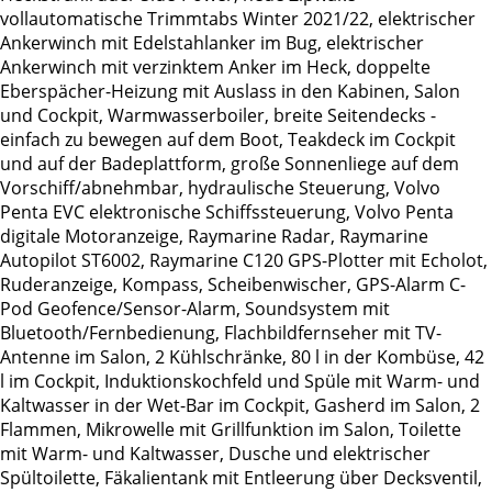
vollautomatische Trimmtabs Winter 2021/22, elektrischer
Ankerwinch mit Edelstahlanker im Bug, elektrischer
Ankerwinch mit verzinktem Anker im Heck, doppelte
Eberspächer-Heizung mit Auslass in den Kabinen, Salon
und Cockpit, Warmwasserboiler, breite Seitendecks -
einfach zu bewegen auf dem Boot, Teakdeck im Cockpit
und auf der Badeplattform, große Sonnenliege auf dem
Vorschiff/abnehmbar, hydraulische Steuerung, Volvo
Penta EVC elektronische Schiffssteuerung, Volvo Penta
digitale Motoranzeige, Raymarine Radar, Raymarine
Autopilot ST6002, Raymarine C120 GPS-Plotter mit Echolot,
Ruderanzeige, Kompass, Scheibenwischer, GPS-Alarm C-
Pod Geofence/Sensor-Alarm, Soundsystem mit
Bluetooth/Fernbedienung, Flachbildfernseher mit TV-
Antenne im Salon, 2 Kühlschränke, 80 l in der Kombüse, 42
l im Cockpit, Induktionskochfeld und Spüle mit Warm- und
Kaltwasser in der Wet-Bar im Cockpit, Gasherd im Salon, 2
Flammen, Mikrowelle mit Grillfunktion im Salon, Toilette
mit Warm- und Kaltwasser, Dusche und elektrischer
Spültoilette, Fäkalientank mit Entleerung über Decksventil,