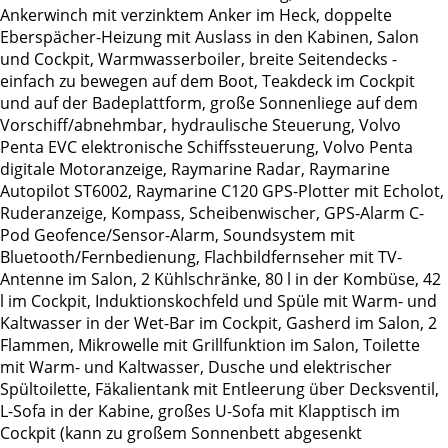
Ankerwinch mit verzinktem Anker im Heck, doppelte
Eberspächer-Heizung mit Auslass in den Kabinen, Salon
und Cockpit, Warmwasserboiler, breite Seitendecks -
einfach zu bewegen auf dem Boot, Teakdeck im Cockpit
und auf der Badeplattform, große Sonnenliege auf dem
Vorschiff/abnehmbar, hydraulische Steuerung, Volvo
Penta EVC elektronische Schiffssteuerung, Volvo Penta
digitale Motoranzeige, Raymarine Radar, Raymarine
Autopilot ST6002, Raymarine C120 GPS-Plotter mit Echolot,
Ruderanzeige, Kompass, Scheibenwischer, GPS-Alarm C-
Pod Geofence/Sensor-Alarm, Soundsystem mit
Bluetooth/Fernbedienung, Flachbildfernseher mit TV-
Antenne im Salon, 2 Kühlschränke, 80 l in der Kombüse, 42
l im Cockpit, Induktionskochfeld und Spüle mit Warm- und
Kaltwasser in der Wet-Bar im Cockpit, Gasherd im Salon, 2
Flammen, Mikrowelle mit Grillfunktion im Salon, Toilette
mit Warm- und Kaltwasser, Dusche und elektrischer
Spültoilette, Fäkalientank mit Entleerung über Decksventil,
L-Sofa in der Kabine, großes U-Sofa mit Klapptisch im
Cockpit (kann zu großem Sonnenbett abgesenkt