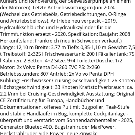
Kühlers und Renovierung der Seewasserpumpe an einem
der Motoren). Letzte Antriebswartung im Juni 2024
(Wechsel des Getriebeöls, Getriebedichtungen, O-Ringe
und Antriebsbellows). Antriebe neu verpackt - 2019.
Hydraulikschläuche und Hydraulikzylinder für die
Trimmfunktion ersetzt - 2020. Spezifikation: Baujahr: 2008
Herkunftsland: Frankreich (neu in Schweden verkauft)
Länge: 12,10 m Breite: 3,77 m Tiefe: 0,85-1,10 m Gewicht: 7,5
t Treibstoff: 2x325 l Frischwassertank: 200 l Fäkalientank: 75
l Kabinen: 2 Betten: 4+2 Sitze: 9+4 Toilette/Dusche: 1/2
Motor: 2x Volvo Penta D4-260 EVC PS: 2x260
Betriebsstunden: 807 Antrieb: 2x Volvo Penta DPH
Kühlung: Frischwasser Cruising-Geschwindigkeit: 26 Knoten
Höchstgeschwindigkeit: 33 Knoten Kraftstoffverbrauch: ca.
2,2 l/nm bei Cruising-Geschwindigkeit Ausstattung: Original
CE-Zertifizierung für Europa, Handbücher und
Dokumentationen, offenes Pult mit Bugpoller, Teak-Stufe
und stabile Handläufe im Bug, komplette Cockpitanlage -
überprüft und verstärkt vom Sonnendachhersteller - 2025,
Generator Bluetec 40D, Bugstrahlruder MaxPower,
Heckstrahlruder Side-Power, neue Zipwake