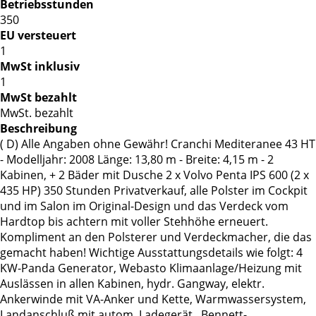
Betriebsstunden
350
EU versteuert
1
MwSt inklusiv
1
MwSt bezahlt
MwSt. bezahlt
Beschreibung
( D) Alle Angaben ohne Gewähr! Cranchi Mediteranee 43 HT
- Modelljahr: 2008 Länge: 13,80 m - Breite: 4,15 m - 2
Kabinen, + 2 Bäder mit Dusche 2 x Volvo Penta IPS 600 (2 x
435 HP) 350 Stunden Privatverkauf, alle Polster im Cockpit
und im Salon im Original-Design und das Verdeck vom
Hardtop bis achtern mit voller Stehhöhe erneuert.
Kompliment an den Polsterer und Verdeckmacher, die das
gemacht haben! Wichtige Ausstattungsdetails wie folgt: 4
KW-Panda Generator, Webasto Klimaanlage/Heizung mit
Auslässen in allen Kabinen, hydr. Gangway, elektr.
Ankerwinde mit VA-Anker und Kette, Warmwassersystem,
Landanschluß mit autom. Ladegerät , Bennett-