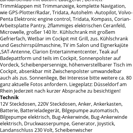
Trimmklappen mit Trimmanzeige, komplette Navigation,
wie GPS-Plotter/Radar, Tridata, Autohelm -Autopilot, Volvo-
Penta Elektronic engine control, Tridata, Kompass, Corian-
Arbeitsplatte Pantry, 2flammiges elektrischen Ceranfeld,
Microwelle, großer 140 ltr. Kühlschrank mit großem
Gefrierfach, Wetbar im Cockpit mit Grill, zus. Kühlschrank
und Geschirrspülmaschine, TV im Salon und Eignerkajüte
,SAT-Antenne, Clarion Entertainmentcenter, Teak auf
Badepattform und teils im Cockpit, Sonnenpolster auf
Vordeck, Scheibenpersennige, höhenverstellbarer Tisch im
Cockpit, absenkbar mit Zwischenpolster umwandelbar
auch als zus. Sonnenliege, Bei Interesse bitte weitere ca. 80
ganz aktuelle Fotos anfordern. Liegeplatz: Düsseldorf am
Rhein Jederzeit nach kurzer Absprache zu besichtigen!
Technik
12V Steckdosen, 220V Steckdosen, Anker, Ankerkasten,
Batterie, Batterieladegerät, Bilgepumpe automatisch,
Bilgepumpe elektrisch, Bug-Ankerwinde, Bug-Ankerwinde
elektrisch, Druckwasserpumpe, Generator, Joystick,
Landanschluss 230 Volt, Scheibenwischer