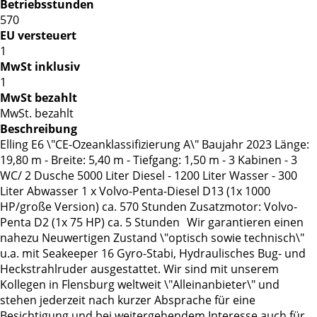
Betriebsstunden
570
EU versteuert
1
MwSt inklusiv
1
MwSt bezahlt
MwSt. bezahlt
Beschreibung
Elling E6 \"CE-Ozeanklassifizierung A\" Baujahr 2023 Länge:
19,80 m - Breite: 5,40 m - Tiefgang: 1,50 m - 3 Kabinen - 3
WC/ 2 Dusche 5000 Liter Diesel - 1200 Liter Wasser - 300
Liter Abwasser 1 x Volvo-Penta-Diesel D13 (1x 1000
HP/große Version) ca. 570 Stunden Zusatzmotor: Volvo-
Penta D2 (1x 75 HP) ca. 5 Stunden Wir garantieren einen
nahezu Neuwertigen Zustand \"optisch sowie technisch\"
u.a. mit Seakeeper 16 Gyro-Stabi, Hydraulisches Bug- und
Heckstrahlruder ausgestattet. Wir sind mit unserem
Kollegen in Flensburg weltweit \"Alleinanbieter\" und
stehen jederzeit nach kurzer Absprache für eine
Besichtigung und bei weitergehendem Interesse auch für