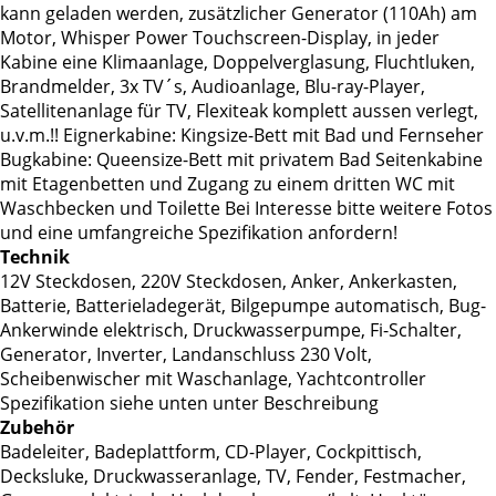
kann geladen werden, zusätzlicher Generator (110Ah) am
Motor, Whisper Power Touchscreen-Display, in jeder
Kabine eine Klimaanlage, Doppelverglasung, Fluchtluken,
Brandmelder, 3x TV´s, Audioanlage, Blu-ray-Player,
Satellitenanlage für TV, Flexiteak komplett aussen verlegt,
u.v.m.!! Eignerkabine: Kingsize-Bett mit Bad und Fernseher
Bugkabine: Queensize-Bett mit privatem Bad Seitenkabine
mit Etagenbetten und Zugang zu einem dritten WC mit
Waschbecken und Toilette Bei Interesse bitte weitere Fotos
und eine umfangreiche Spezifikation anfordern!
Technik
12V Steckdosen, 220V Steckdosen, Anker, Ankerkasten,
Batterie, Batterieladegerät, Bilgepumpe automatisch, Bug-
Ankerwinde elektrisch, Druckwasserpumpe, Fi-Schalter,
Generator, Inverter, Landanschluss 230 Volt,
Scheibenwischer mit Waschanlage, Yachtcontroller
Spezifikation siehe unten unter Beschreibung
Zubehör
Badeleiter, Badeplattform, CD-Player, Cockpittisch,
Decksluke, Druckwasseranlage, TV, Fender, Festmacher,