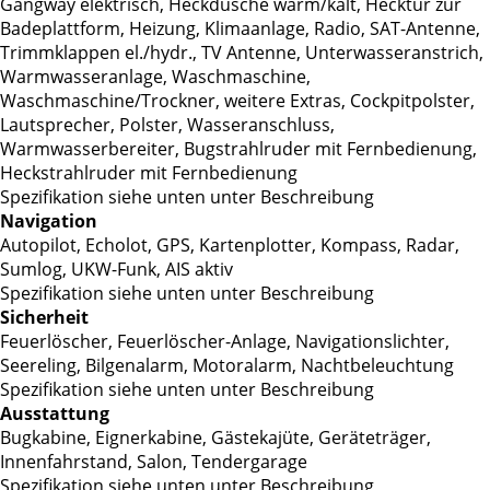
Gangway elektrisch, Heckdusche warm/kalt, Hecktür zur
Badeplattform, Heizung, Klimaanlage, Radio, SAT-Antenne,
Trimmklappen el./hydr., TV Antenne, Unterwasseranstrich,
Warmwasseranlage, Waschmaschine,
Waschmaschine/Trockner, weitere Extras, Cockpitpolster,
Lautsprecher, Polster, Wasseranschluss,
Warmwasserbereiter, Bugstrahlruder mit Fernbedienung,
Heckstrahlruder mit Fernbedienung
Spezifikation siehe unten unter Beschreibung
Navigation
Autopilot, Echolot, GPS, Kartenplotter, Kompass, Radar,
Sumlog, UKW-Funk, AIS aktiv
Spezifikation siehe unten unter Beschreibung
Sicherheit
Feuerlöscher, Feuerlöscher-Anlage, Navigationslichter,
Seereling, Bilgenalarm, Motoralarm, Nachtbeleuchtung
Spezifikation siehe unten unter Beschreibung
Ausstattung
Bugkabine, Eignerkabine, Gästekajüte, Geräteträger,
Innenfahrstand, Salon, Tendergarage
Spezifikation siehe unten unter Beschreibung