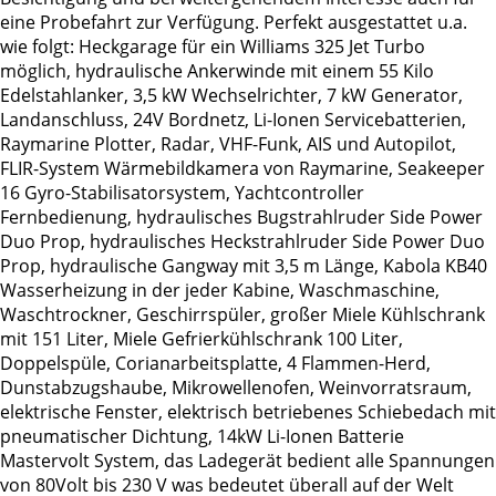
eine Probefahrt zur Verfügung. Perfekt ausgestattet u.a.
wie folgt: Heckgarage für ein Williams 325 Jet Turbo
möglich, hydraulische Ankerwinde mit einem 55 Kilo
Edelstahlanker, 3,5 kW Wechselrichter, 7 kW Generator,
Landanschluss, 24V Bordnetz, Li-Ionen Servicebatterien,
Raymarine Plotter, Radar, VHF-Funk, AIS und Autopilot,
FLIR-System Wärmebildkamera von Raymarine, Seakeeper
16 Gyro-Stabilisatorsystem, Yachtcontroller
Fernbedienung, hydraulisches Bugstrahlruder Side Power
Duo Prop, hydraulisches Heckstrahlruder Side Power Duo
Prop, hydraulische Gangway mit 3,5 m Länge, Kabola KB40
Wasserheizung in der jeder Kabine, Waschmaschine,
Waschtrockner, Geschirrspüler, großer Miele Kühlschrank
mit 151 Liter, Miele Gefrierkühlschrank 100 Liter,
Doppelspüle, Corianarbeitsplatte, 4 Flammen-Herd,
Dunstabzugshaube, Mikrowellenofen, Weinvorratsraum,
elektrische Fenster, elektrisch betriebenes Schiebedach mit
pneumatischer Dichtung, 14kW Li-Ionen Batterie
Mastervolt System, das Ladegerät bedient alle Spannungen
von 80Volt bis 230 V was bedeutet überall auf der Welt