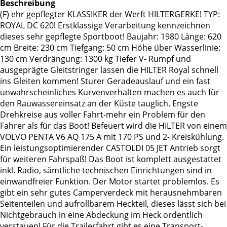
Beschreibung
(F) ehr gepflegter KLASSIKER der Werft HILTERGERKE! TYP:
ROYAL DC 620! Erstklassige Verarbeitung kennzeichnen
dieses sehr gepflegte Sportboot! Baujahr: 1980 Länge: 620
cm Breite: 230 cm Tiefgang: 50 cm Höhe über Wasserlinie:
130 cm Verdrängung: 1300 kg Tiefer V- Rumpf und
ausgeprägte Gleitstringer lassen die HILTER Royal schnell
ins Gleiten kommen! Sturer Geradeauslauf und ein fast
unwahrscheinliches Kurvenverhalten machen es auch für
den Rauwassereinsatz an der Küste tauglich. Engste
Drehkreise aus voller Fahrt-mehr ein Problem für den
Fahrer als für das Boot! Befeuert wird die HILTER von einem
VOLVO PENTA V6 AQ 175 A mit 170 PS und 2- Kreiskühlung.
Ein leistungsoptimierender CASTOLDI 05 JET Antrieb sorgt
für weiteren Fahrspaß! Das Boot ist komplett ausgestattet
inkl. Radio, sämtliche technischen Einrichtungen sind in
einwandfreier Funktion. Der Motor startet problemlos. Es
gibt ein sehr gutes Camperverdeck mit herausnehmbaren
Seitenteilen und aufrollbarem Heckteil, dieses lässt sich bei
Nichtgebrauch in eine Abdeckung im Heck ordentlich
verstauen! Für die Trailerfahrt gibt es eine Transport-