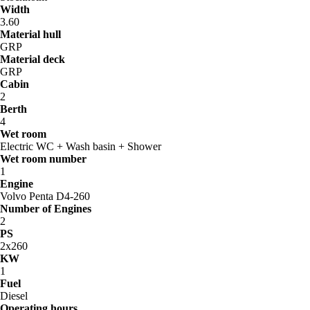
Width
3.60
Material hull
GRP
Material deck
GRP
Cabin
2
Berth
4
Wet room
Electric WC + Wash basin + Shower
Wet room number
1
Engine
Volvo Penta D4-260
Number of Engines
2
PS
2x260
KW
1
Fuel
Diesel
Operating hours