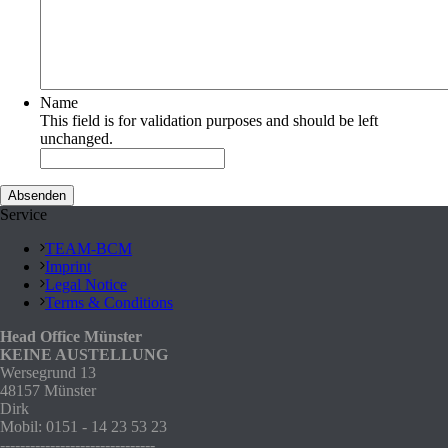
Name
This field is for validation purposes and should be left
unchanged.
Service
TEAM-BCM
Imprint
Legal Notice
Terms & Conditions
Head Office Münster
KEINE AUSTELLUNG
Wersegrund 13
48157 Münster
Dirk
Mobil: 0151 - 14 23 53 23
-------------------------------