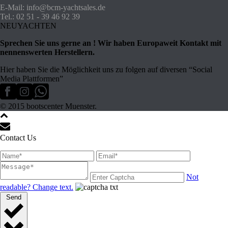
E-Mail: info@bcm-yachtsales.de
Tel.: 02 51 - 39 46 92 39
NEUYACHTEN
Sprechen Sie uns gerne an ! Wir haben Europaweit Kontakt mit
nennenswerten Herstellern.
Hier haben Sie die Möglichkeit uns zu folgen auf diversen “Social
Media Plattformen”
© 2015 bootscenter Muenster.
Contact Us
Not
readable? Change text.
Send