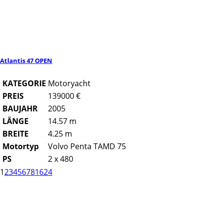
Atlantis 47 OPEN
KATEGORIE
Motoryacht
PREIS
139000 €
BAUJAHR
2005
LÄNGE
14.57 m
BREITE
4.25 m
Motortyp
Volvo Penta TAMD 75
PS
2 x 480
1
2
3
4
5
6
7
8
16
24