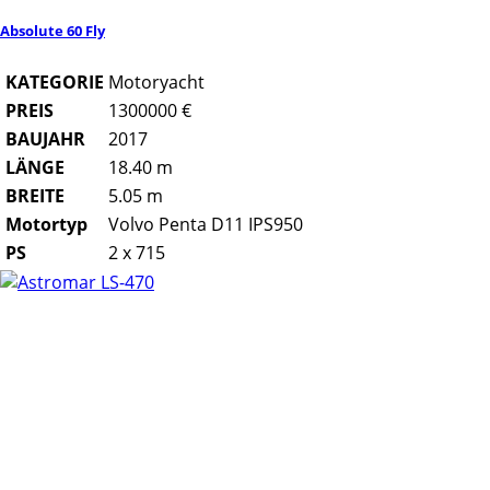
Absolute 60 Fly
KATEGORIE
Motoryacht
PREIS
1300000 €
BAUJAHR
2017
LÄNGE
18.40 m
BREITE
5.05 m
Motortyp
Volvo Penta D11 IPS950
PS
2 x 715