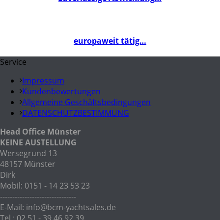
europaweit tätig…
Service
Impressum
Kundenbewertungen
Allgemeine Geschäftsbedingungen
DATENSCHUTZBESTIMMUNG
Head Office Münster
KEINE AUSTELLUNG
Wersegrund 13
48157 Münster
Dirk
Mobil: 0151 - 14 23 53 23
-------------------------------
E-Mail: info@bcm-yachtsales.de
Tel.: 02 51 - 39 46 92 39