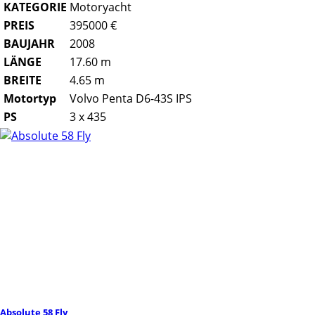
KATEGORIE
Motoryacht
PREIS
395000 €
BAUJAHR
2008
LÄNGE
17.60 m
BREITE
4.65 m
Motortyp
Volvo Penta D6-43S IPS
PS
3 x 435
Absolute 58 Fly