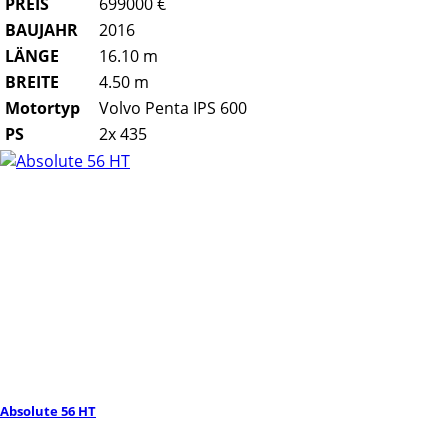
PREIS
699000 €
BAUJAHR
2016
LÄNGE
16.10 m
BREITE
4.50 m
Motortyp
Volvo Penta IPS 600
PS
2x 435
Absolute 56 HT