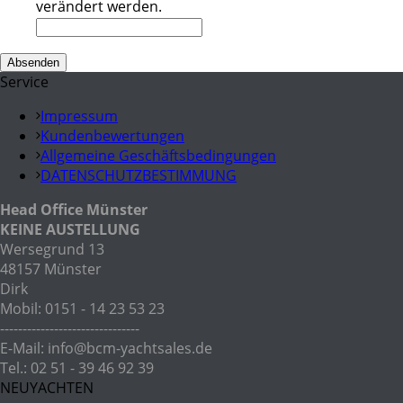
verändert werden.
Service
Impressum
Kundenbewertungen
Allgemeine Geschäftsbedingungen
DATENSCHUTZBESTIMMUNG
Head Office Münster
KEINE AUSTELLUNG
Wersegrund 13
48157 Münster
Dirk
Mobil: 0151 - 14 23 53 23
-------------------------------
E-Mail: info@bcm-yachtsales.de
Tel.: 02 51 - 39 46 92 39
NEUYACHTEN