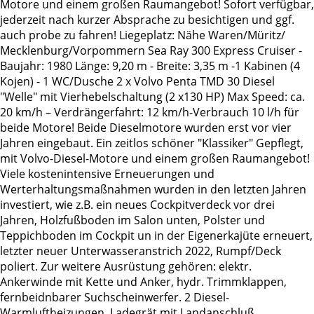
Motore und einem großen Raumangebot! Sofort verfügbar,
jederzeit nach kurzer Absprache zu besichtigen und ggf.
auch probe zu fahren! Liegeplatz: Nähe Waren/Müritz/
Mecklenburg/Vorpommern Sea Ray 300 Express Cruiser -
Baujahr: 1980 Länge: 9,20 m - Breite: 3,35 m -1 Kabinen (4
Kojen) - 1 WC/Dusche 2 x Volvo Penta TMD 30 Diesel
"Welle" mit Vierhebelschaltung (2 x130 HP) Max Speed: ca.
20 km/h – Verdrängerfahrt: 12 km/h-Verbrauch 10 l/h für
beide Motore! Beide Dieselmotore wurden erst vor vier
Jahren eingebaut. Ein zeitlos schöner "Klassiker" Gepflegt,
mit Volvo-Diesel-Motore und einem großen Raumangebot!
Viele kostenintensive Erneuerungen und
Werterhaltungsmaßnahmen wurden in den letzten Jahren
investiert, wie z.B. ein neues Cockpitverdeck vor drei
Jahren, Holzfußboden im Salon unten, Polster und
Teppichboden im Cockpit un in der Eigenerkajüte erneuert,
letzter neuer Unterwasseranstrich 2022, Rumpf/Deck
poliert. Zur weitere Ausrüstung gehören: elektr.
Ankerwinde mit Kette und Anker, hydr. Trimmklappen,
fernbeidnbarer Suchscheinwerfer. 2 Diesel-
Warmluftheizungen, Ladegrät mit Landanschluß,